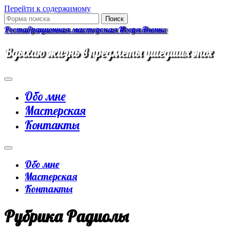
Перейти к содержимому
Поиск:
Реставрационная мастерская Игоря Яненко
Вдыхаю жизнь в предметы ушедших эпох
Обо мне
Мастерская
Контакты
Переключить
поле
Обо мне
поиска
Мастерская
Контакты
Рубрика
Радиолы