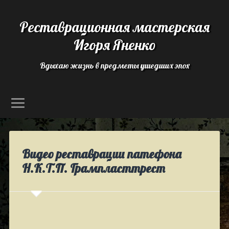
Реставрационная мастерская
Игоря Яненко
Вдыхаю жизнь в предметы ушедших эпох
Видео реставрации патефона
Н.К.Т.П. Грампласттрест